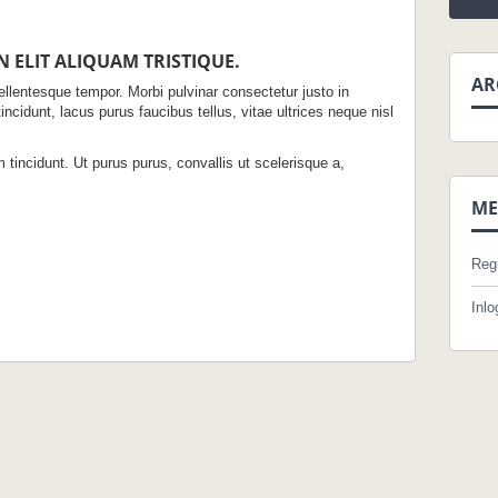
 ELIT ALIQUAM TRISTIQUE.
AR
llentesque tempor. Morbi pulvinar consectetur justo in
tincidunt, lacus purus faucibus tellus, vitae ultrices neque nisl
 tincidunt. Ut purus purus, convallis ut scelerisque a,
ME
Regi
Inl