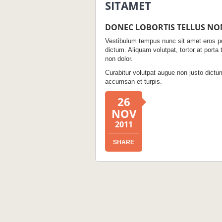
SITAMET
DONEC LOBORTIS TELLUS NON
Vestibulum tempus nunc sit amet eros pe
dictum. Aliquam volutpat, tortor at porta 
non dolor.
Curabitur volutpat augue non justo dictum
accumsan et turpis.
26
NOV
2011
SHARE