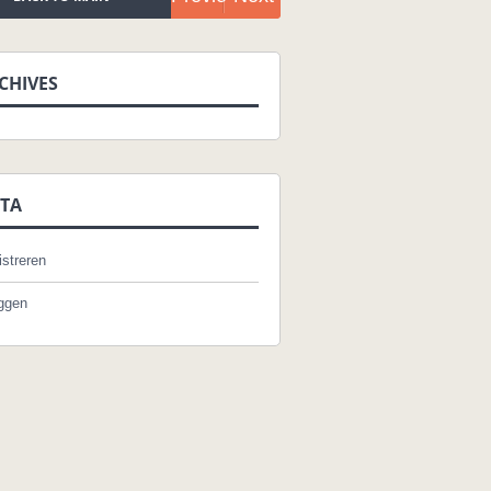
post
post
CHIVES
TA
streren
oggen