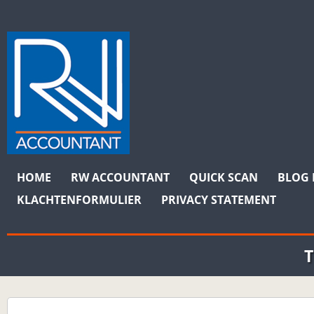
MAIN MENU
Skip to content
HOME
RW ACCOUNTANT
QUICK SCAN
BLOG 
KLACHTENFORMULIER
PRIVACY STATEMENT
T